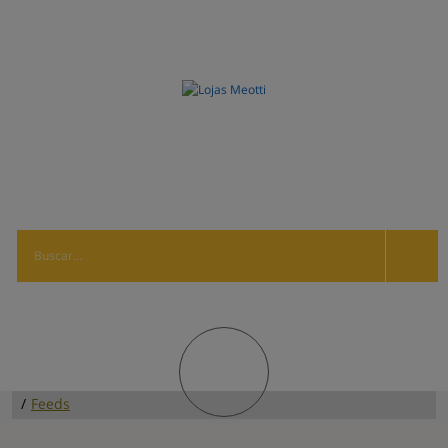
/
Feeds