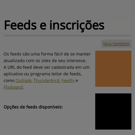
Feeds 
e inscrições
Veja também
BingSiteAuth.xml
Os feeds são uma forma fácil de se manter
Mapa do site
Central de ajuda
Contato
Sobre
atualizado com os sites de seu interesse.
A URL do feed deve ser cadastrada em um
aplicativo ou programa leitor de feeds,
como
Outlook
,
Thunderbird
,
Feedly
e
Flipboard
.
Opções de feeds disponíveis: